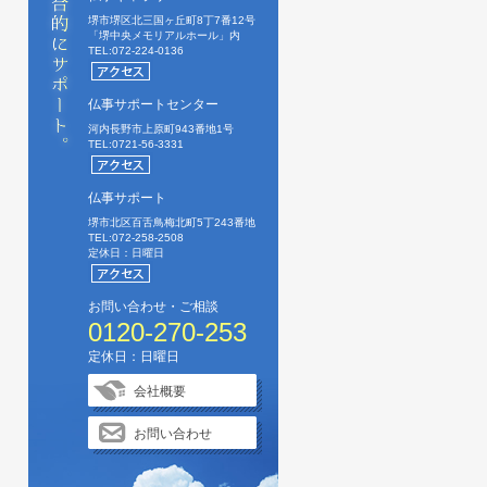
堺市堺区北三国ヶ丘町8丁7番12号
「堺中央メモリアルホール」内
TEL:072-224-0136
仏事サポートセンター
河内長野市上原町943番地1号
TEL:0721-56-3331
仏事サポート
堺市北区百舌鳥梅北町5丁243番地
TEL:072-258-2508
定休日：日曜日
お問い合わせ・ご相談
0120-270-253
定休日：日曜日
会社概要
お問い合わせ